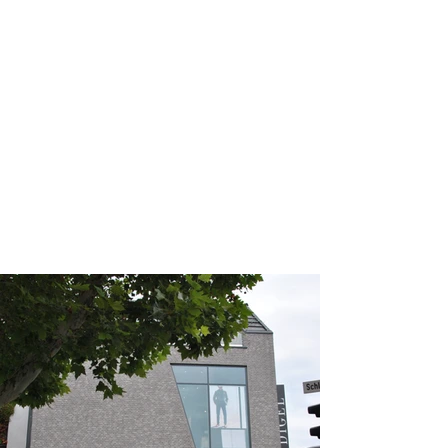
/ 2019
/ Metzingen, Deutschland
/ Entwurfsplanung,
Teiltätigkeit
Umsetzungsplanung
/ Ladenbau: Kraiss
/ weitere realisierte
Projektstandorte:
Nagold,
Pforzheim, München
Tönnisvorst