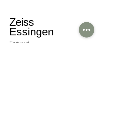
Zeiss
Essingen
Entwurf
Umsetzungsplanung
/ Essingen
Zeiss
Neu
beuern
Entwurfsplanung
Umsetzungsplanung
Bauleitung