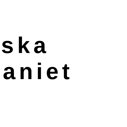
iska
aniet