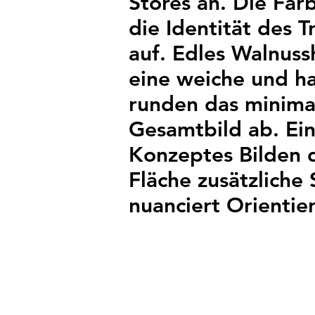
Stores an. Die Far
die Identität des 
auf. Edles Walnus
eine weiche und h
runden das minimal
Gesamtbild ab. Ei
Konzeptes Bilden d
Fläche zusätzlich
nuanciert Orientie
/ 2019
/ Stockholm, Schwed
/ Entwurfsplanung, U