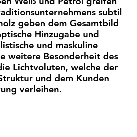
ben Weiß und Petrol greifen
Traditionsunternehmens subtil
sholz geben dem Gesamtbild
aptische Hinzugabe und
istische und maskuline
ne weitere Besonderheit des
ie Lichtvoluten, welche der
e Struktur und dem Kunden
rung verleihen.
en
msetzungsplanung, Bauleitung