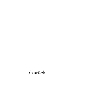
kr
Ko
/ zurück