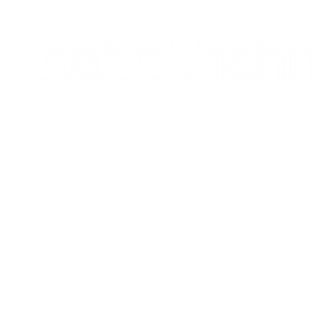
architektur
hi