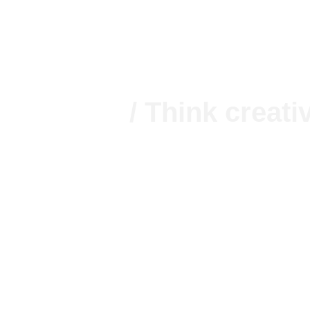
eative und lösungsorientierte
nzepte.
/ Think creati